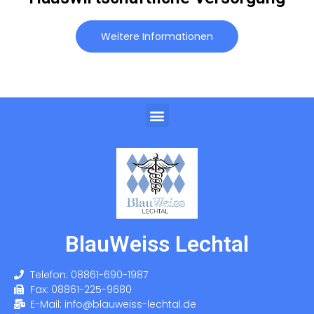
Weitere Informationen
BlauWeiss Lechtal
Telefon: 08861-690-1987
Fax: 08861-225-9680
E-Mail: info@blauweiss-lechtal.de