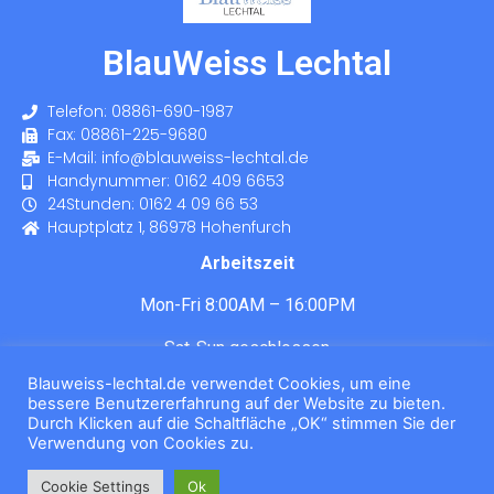
BlauWeiss Lechtal
Telefon: 08861-690-1987
Fax: 08861-225-9680
E-Mail: info@blauweiss-lechtal.de
Handynummer: 0162 409 6653
24Stunden: 0162 4 09 66 53
Hauptplatz 1, 86978 Hohenfurch
Arbeitszeit
Mon-Fri 8:00AM – 16:00PM
Sat-Sun geschlossen
Blauweiss-lechtal.de verwendet Cookies, um eine
bessere Benutzererfahrung auf der Website zu bieten.
Durch Klicken auf die Schaltfläche „OK“ stimmen Sie der
Verwendung von Cookies zu.
Cookie Settings
Ok
© 2026 All Rights Reserved.